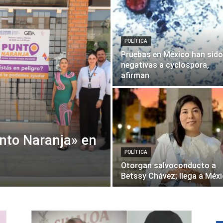
POLÍTICA
de
Pruebas en México han sido
negativas a cyclospora,
afirman
Chihuahua
nto Naranja» en
POLÍTICA
Otorgan salvoconducto a
Betssy Chávez; llega a Méx