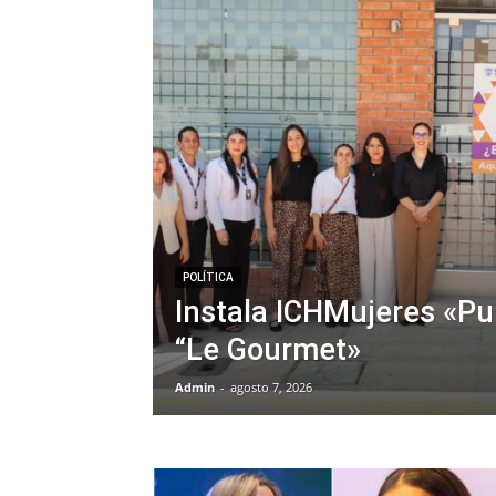
POLÍTICA
Instala ICHMujeres «Pu
“Le Gourmet»
Admin
-
agosto 7, 2026