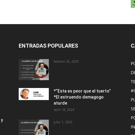
ENTRADAS POPULARES
C
febrero 25, 2025
P
D
T
#
*“Esta es peor que el tuerto”
*El estruendo demagogo
P
aturde
S
abril 18, 2024
P
 y
julio 1, 2025
I