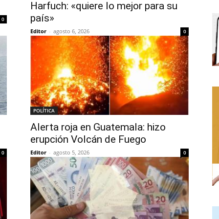
Harfuch: «quiere lo mejor para su
país»
0
Editor
-
agosto 6, 2026
0
POLÍTICA
Alerta roja en Guatemala: hizo
erupción Volcán de Fuego
Editor
-
agosto 5, 2026
0
0