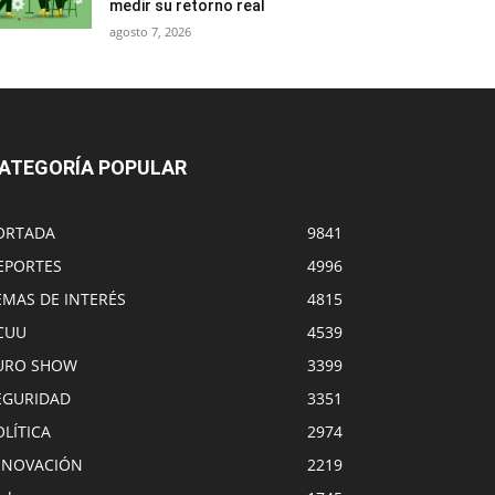
medir su retorno real
agosto 7, 2026
ATEGORÍA POPULAR
ORTADA
9841
EPORTES
4996
EMAS DE INTERÉS
4815
CUU
4539
URO SHOW
3399
EGURIDAD
3351
OLÍTICA
2974
NNOVACIÓN
2219