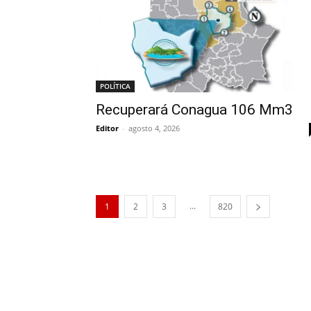
POLÍTICA
Recuperará Conagua 106 Mm3
Editor
-
agosto 4, 2026
...
1
2
3
820