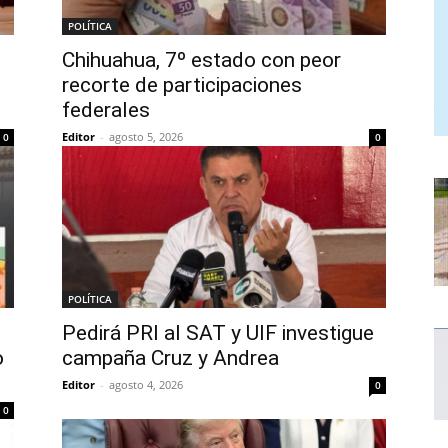
POLÍTICA
Chihuahua, 7º estado con peor
recorte de participaciones
federales
Editor
-
agosto 5, 2026
0
0
POLÍTICA
Pedirá PRI al SAT y UIF investigue
o
campaña Cruz y Andrea
Editor
-
agosto 4, 2026
0
0