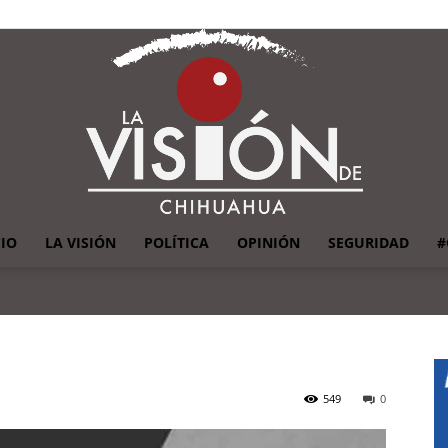
CIO
LA VISIÓN
POLÍTICA
OPINIÓN
SEGURIDAD
#
La
549
0
Visión