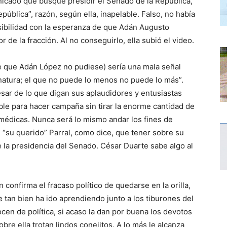
nicado que busque presidir el Senado de la República,
ública”, razón, según ella, inapelable. Falso, no había
sibilidad con la esperanza de que Adán Augusto
 de la fracción. Al no conseguirlo, ella subió el video.
de que Adán López no pudiese) sería una mala señal
natura; el que no puede lo menos no puede lo más”.
sar de lo que digan sus aplaudidores y entusiastas
le para hacer campaña sin tirar la enorme cantidad de
 médicas. Nunca será lo mismo andar los fines de
 “su querido” Parral, como dice, que tener sobre su
 la presidencia del Senado. César Duarte sabe algo al
onfirma el fracaso político de quedarse en la orilla,
e tan bien ha ido aprendiendo junto a los tiburones del
en de política, si acaso la dan por buena los devotos
re ella trotan lindos conejitos. A lo más le alcanza