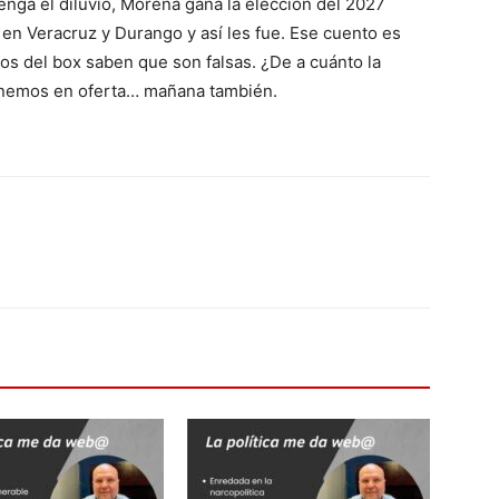
enga el diluvio, Morena gana la elección del 2027
en Veracruz y Durango y así les fue. Ese cuento es
tos del box saben que son falsas. ¿De a cuánto la
enemos en oferta… mañana también.