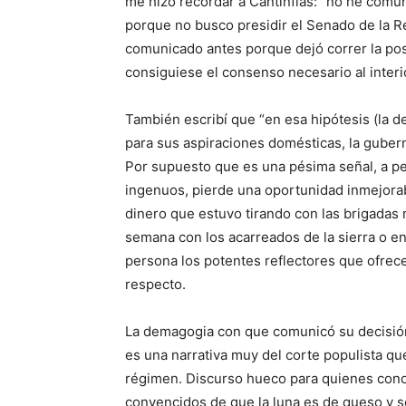
me hizo recordar a Cantinflas: “no he comu
porque no busco presidir el Senado de la Rep
comunicado antes porque dejó correr la po
consiguiese el consenso necesario al interior
También escribí que “en esa hipótesis (la 
para sus aspiraciones domésticas, la guber
Por supuesto que es una pésima señal, a pe
ingenuos, pierde una oportunidad inmejorab
dinero que estuvo tirando con las brigadas
semana con los acarreados de la sierra o en
persona los potentes reflectores que ofrece
respecto.
La demagogia con que comunicó su decisión c
es una narrativa muy del corte populista qu
régimen. Discurso hueco para quienes conoc
convencidos de que la luna es de queso y sob