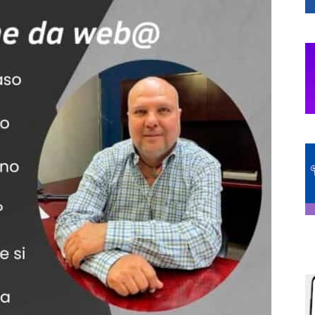
de
Chihuahua