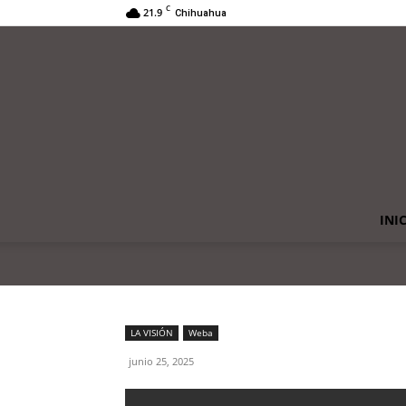
C
21.9
Chihuahua
INI
LA VISIÓN
Weba
junio 25, 2025