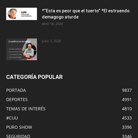
*“Esta es peor que el tuerto” *El estruendo
demagogo aturde
abril 18, 2024
julio 1, 2025
CATEGORÍA POPULAR
PORTADA
9837
DEPORTES
4991
TEMAS DE INTERÉS
4810
#CUU
4533
PURO SHOW
3396
SEGURIDAD
3346