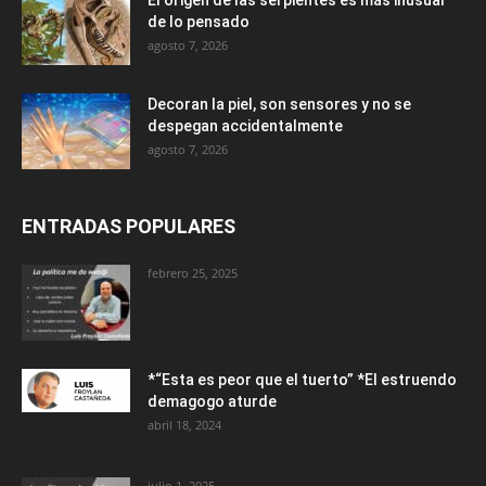
El origen de las serpientes es más inusual
de lo pensado
agosto 7, 2026
Decoran la piel, son sensores y no se
despegan accidentalmente
agosto 7, 2026
ENTRADAS POPULARES
febrero 25, 2025
*“Esta es peor que el tuerto” *El estruendo
demagogo aturde
abril 18, 2024
julio 1, 2025