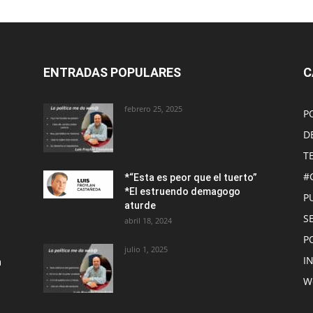
ENTRADAS POPULARES
C
febrero 25, 2025
P
D
T
#
*“Esta es peor que el tuerto”
*El estruendo demagogo
P
aturde
S
abril 18, 2024
P
julio 1, 2025
I
n
W