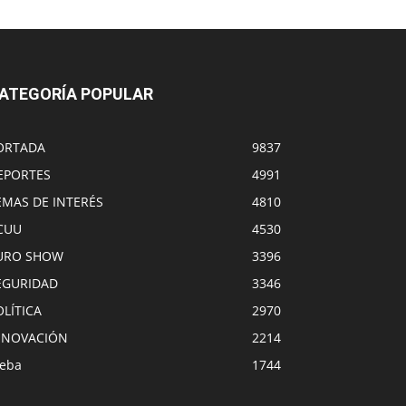
ATEGORÍA POPULAR
ORTADA
9837
EPORTES
4991
EMAS DE INTERÉS
4810
CUU
4530
URO SHOW
3396
EGURIDAD
3346
OLÍTICA
2970
NNOVACIÓN
2214
eba
1744