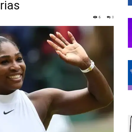
rias
6
0
de
Chihuahua