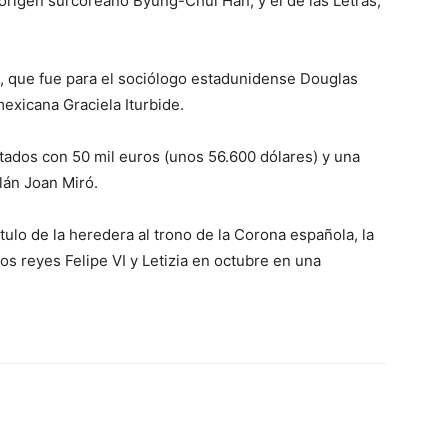
 origen surcoreano Byung-Chul Han, y el de las Letras,
, que fue para el sociólogo estadunidense Douglas
mexicana Graciela Iturbide.
otados con 50 mil euros (unos 56.600 dólares) y una
alán Joan Miró.
ulo de la heredera al trono de la Corona española, la
os reyes Felipe VI y Letizia en octubre en una