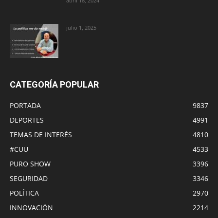
abril 18, 2024
julio 1, 2025
CATEGORÍA POPULAR
PORTADA
9837
DEPORTES
4991
TEMAS DE INTERÉS
4810
#CUU
4533
PURO SHOW
3396
SEGURIDAD
3346
POLÍTICA
2970
INNOVACIÓN
2214