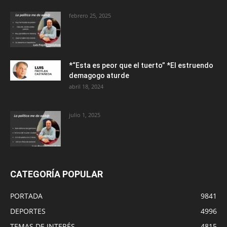
febrero 25, 2025
*“Esta es peor que el tuerto” *El estruendo
demagogo aturde
abril 18, 2024
julio 1, 2025
CATEGORÍA POPULAR
PORTADA
9841
DEPORTES
4996
TEMAS DE INTERÉS
4815