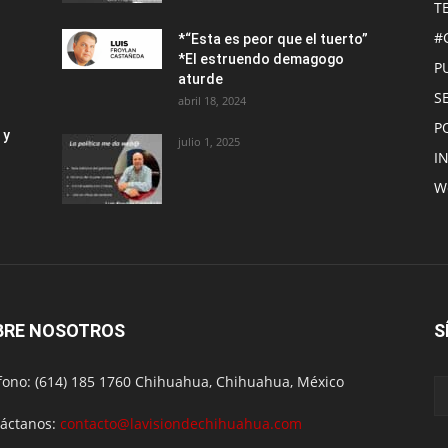
T
#
*“Esta es peor que el tuerto”
*El estruendo demagogo
P
aturde
S
abril 18, 2024
P
 y
julio 1, 2025
I
W
BRE NOSOTROS
S
fono: (614) 185 1760 Chihuahua, Chihuahua, México
áctanos:
contacto@lavisiondechihuahua.com