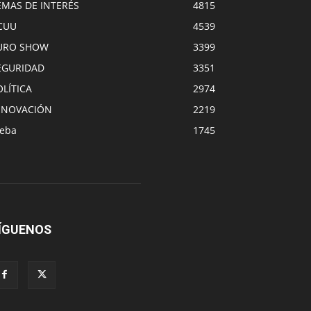
EMAS DE INTERÉS
4815
CUU
4539
URO SHOW
3399
EGURIDAD
3351
OLÍTICA
2974
NNOVACIÓN
2219
eba
1745
ÍGUENOS