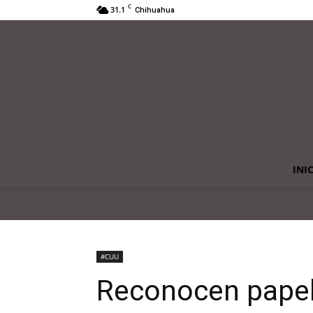
C
31.1
Chihuahua
INI
#CUU
Reconocen papel