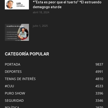
*“Esta es peor que el tuerto” *El estruendo
demagogo aturde
abril 18, 2024
julio 1, 2025
CATEGORÍA POPULAR
PORTADA
9837
DEPORTES
4991
TEMAS DE INTERÉS
4810
#CUU
4533
PURO SHOW
3396
SEGURIDAD
3346
POLÍTICA
2970