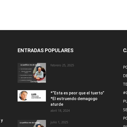
ENTRADAS POPULARES
C
febrero 25, 2025
P
D
T
#
*“Esta es peor que el tuerto”
*El estruendo demagogo
P
aturde
S
abril 18, 2024
P
 y
julio 1, 2025
I