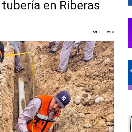
tubería en Riberas
de
1
0
Chihuahua