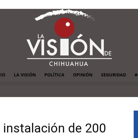
CIO
LA VISIÓN
POLÍTICA
OPINIÓN
SEGURIDAD
#
La
instalación de 200
Visión