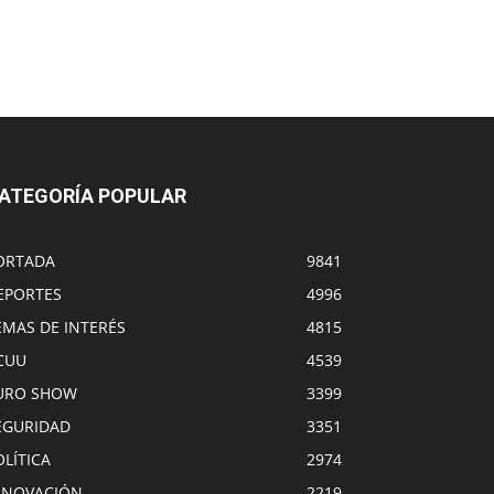
ATEGORÍA POPULAR
ORTADA
9841
EPORTES
4996
EMAS DE INTERÉS
4815
CUU
4539
URO SHOW
3399
EGURIDAD
3351
OLÍTICA
2974
NNOVACIÓN
2219