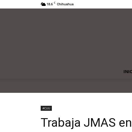
C
18.6
Chihuahua
INI
#CUU
Trabaja JMAS en 