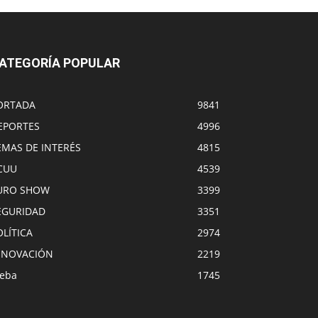
ATEGORÍA POPULAR
ORTADA
9841
EPORTES
4996
EMAS DE INTERÉS
4815
CUU
4539
URO SHOW
3399
EGURIDAD
3351
OLÍTICA
2974
NNOVACIÓN
2219
eba
1745