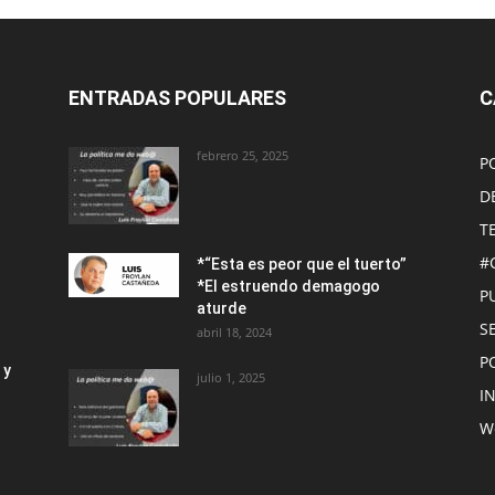
ENTRADAS POPULARES
C
febrero 25, 2025
P
D
T
#
*“Esta es peor que el tuerto”
*El estruendo demagogo
P
aturde
S
abril 18, 2024
P
 y
julio 1, 2025
I
W