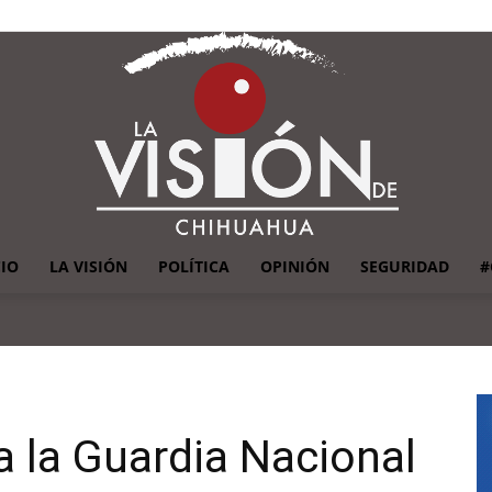
CIO
LA VISIÓN
POLÍTICA
OPINIÓN
SEGURIDAD
#
La
o a la Guardia Nacional
Visión