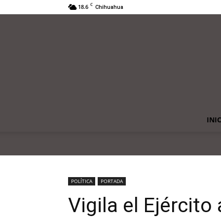
C
18.6
Chihuahua
INI
POLÍTICA
PORTADA
Vigila el Ejércit